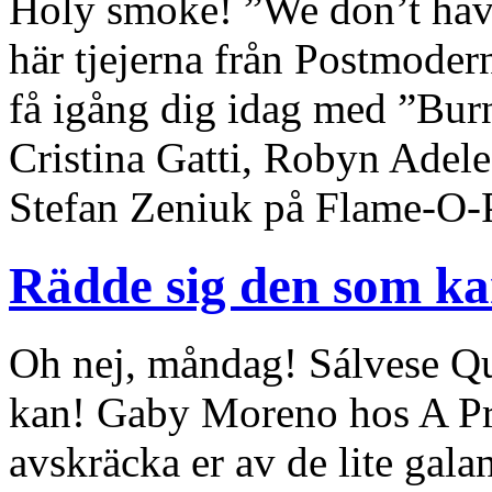
Holy smoke! ”We don’t have
här tjejerna från Postmoder
få igång dig idag med ”Burn”
Cristina Gatti, Robyn Adel
Stefan Zeniuk på Flame-O
Rädde sig den som k
Oh nej, måndag! Sálvese Q
kan! Gaby Moreno hos A Pr
avskräcka er av de lite gal