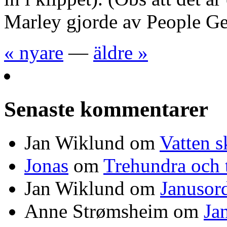
Marley gjorde av People G
« nyare
—
äldre »
Senaste kommentarer
Jan Wiklund
om
Vatten s
Jonas
om
Trehundra och t
Jan Wiklund
om
Janusor
Anne Strømsheim
om
Ja