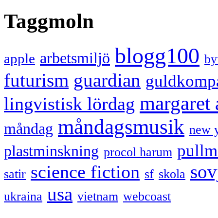
Taggmoln
blogg100
arbetsmiljö
apple
by
futurism
guardian
guldkomp
margaret
lingvistisk lördag
måndagsmusik
måndag
new 
pullm
plastminskning
procol harum
sov
science fiction
satir
sf
skola
usa
ukraina
vietnam
webcoast