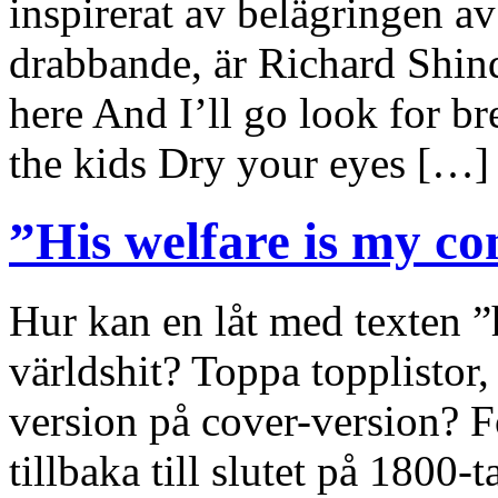
inspirerat av belägringen a
drabbande, är Richard Shind
here And I’ll go look for b
the kids Dry your eyes […]
”His welfare is my c
Hur kan en låt med texten ”
världshit? Toppa topplistor,
version på cover-version? Fö
tillbaka till slutet på 1800-