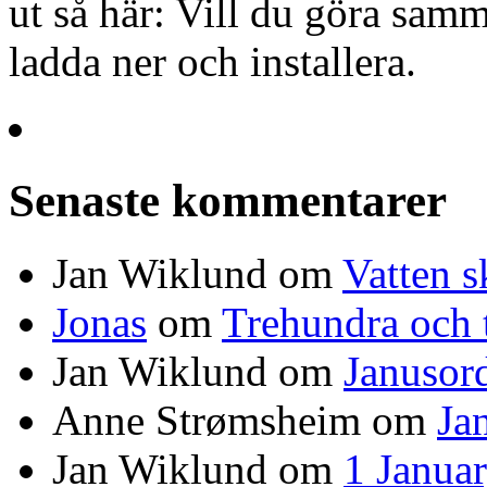
ut så här: Vill du göra samma
ladda ner och installera.
Senaste kommentarer
Jan Wiklund
om
Vatten s
Jonas
om
Trehundra och t
Jan Wiklund
om
Janusor
Anne Strømsheim
om
Ja
Jan Wiklund
om
1 Janua