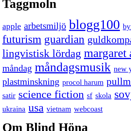
Taggmoln
blogg100
arbetsmiljö
apple
by
futurism
guardian
guldkomp
margaret
lingvistisk lördag
måndagsmusik
måndag
new 
pullm
plastminskning
procol harum
sov
science fiction
satir
sf
skola
usa
ukraina
vietnam
webcoast
Om Blind Höna