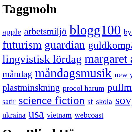
Taggmoln
blogg100
arbetsmiljö
apple
by
futurism
guardian
guldkomp
margaret
lingvistisk lördag
måndagsmusik
måndag
new 
pullm
plastminskning
procol harum
sov
science fiction
satir
sf
skola
usa
ukraina
vietnam
webcoast