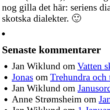
nog gilla det här: seriens d
skotska dialekter. 🙂
Senaste kommentarer
Jan Wiklund
om
Vatten s
Jonas
om
Trehundra och t
Jan Wiklund
om
Janusor
Anne Strømsheim
om
Ja