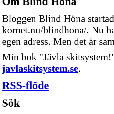
Om Blind Höna
Bloggen Blind Höna startad
kornet.nu/blindhona/. Nu har
egen adress. Men det är sa
Min bok "Jävla skitsystem!
javlaskitsystem.se
.
RSS-flöde
Sök