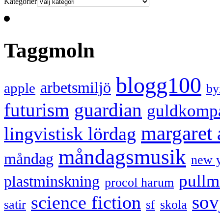
Kategorier
Taggmoln
blogg100
arbetsmiljö
apple
by
futurism
guardian
guldkomp
margaret
lingvistisk lördag
måndagsmusik
måndag
new 
pullm
plastminskning
procol harum
sov
science fiction
satir
sf
skola