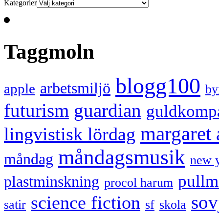
Kategorier
Taggmoln
blogg100
arbetsmiljö
apple
by
futurism
guardian
guldkomp
margaret
lingvistisk lördag
måndagsmusik
måndag
new 
pullm
plastminskning
procol harum
sov
science fiction
satir
sf
skola