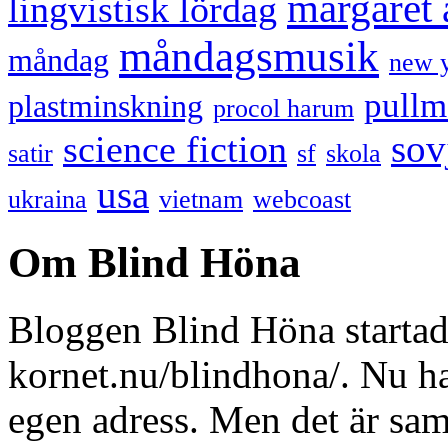
margaret
lingvistisk lördag
måndagsmusik
måndag
new 
pullm
plastminskning
procol harum
sov
science fiction
satir
sf
skola
usa
ukraina
vietnam
webcoast
Om Blind Höna
Bloggen Blind Höna startad
kornet.nu/blindhona/. Nu har
egen adress. Men det är sa