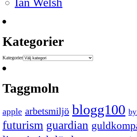
Ian Welsh
Kategorier
Kategorier
Taggmoln
blogg100
arbetsmiljö
apple
by
futurism
guardian
guldkomp