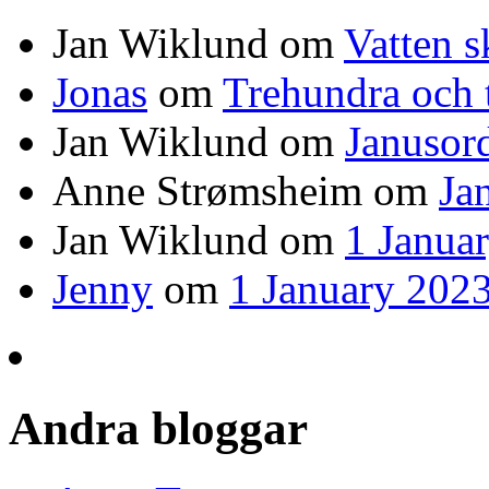
Jan Wiklund
om
Vatten s
Jonas
om
Trehundra och t
Jan Wiklund
om
Janusor
Anne Strømsheim
om
Ja
Jan Wiklund
om
1 Janua
Jenny
om
1 January 2023
Andra bloggar