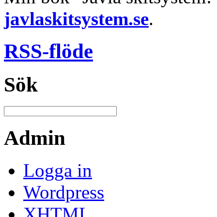
javlaskitsystem.se
.
RSS-flöde
Sök
Admin
Logga in
Wordpress
XHTML