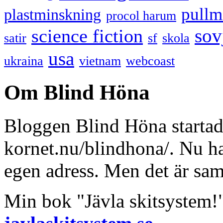
pullm
plastminskning
procol harum
sov
science fiction
satir
sf
skola
usa
ukraina
vietnam
webcoast
Om Blind Höna
Bloggen Blind Höna startad
kornet.nu/blindhona/. Nu har
egen adress. Men det är sa
Min bok "Jävla skitsystem!