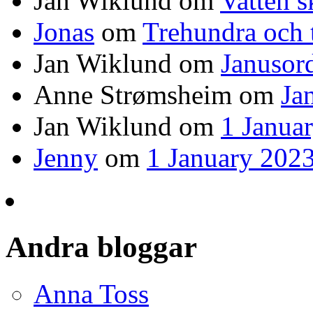
Jan Wiklund
om
Vatten s
Jonas
om
Trehundra och t
Jan Wiklund
om
Janusor
Anne Strømsheim
om
Ja
Jan Wiklund
om
1 Janua
Jenny
om
1 January 2023
Andra bloggar
Anna Toss