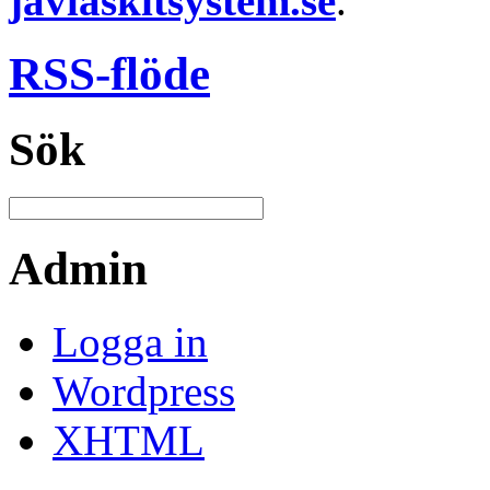
javlaskitsystem.se
.
RSS-flöde
Sök
Admin
Logga in
Wordpress
XHTML