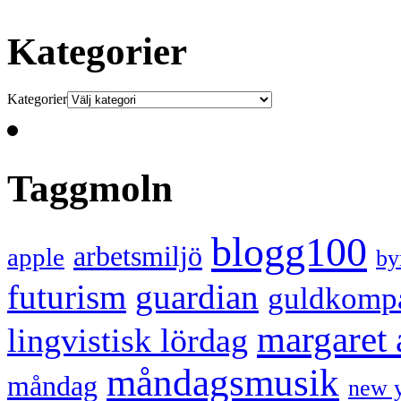
Kategorier
Kategorier
Taggmoln
blogg100
arbetsmiljö
apple
by
futurism
guardian
guldkomp
margaret
lingvistisk lördag
måndagsmusik
måndag
new 