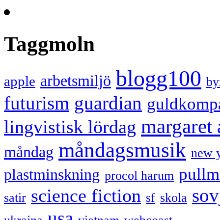
Taggmoln
blogg100
arbetsmiljö
apple
by
futurism
guardian
guldkomp
margaret
lingvistisk lördag
måndagsmusik
måndag
new 
pullm
plastminskning
procol harum
sov
science fiction
satir
sf
skola
usa