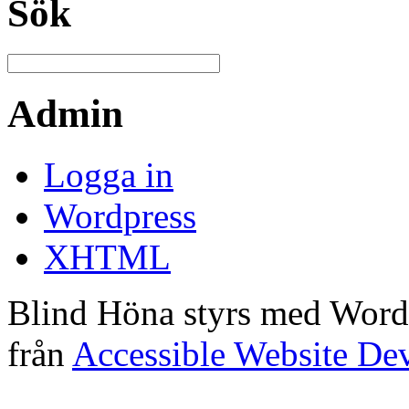
Sök
Admin
Logga in
Wordpress
XHTML
Blind Höna styrs med Word
från
Accessible Website De