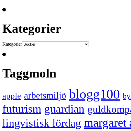
Kategorier
Kategorier
Taggmoln
blogg100
arbetsmiljö
apple
by
futurism
guardian
guldkomp
margaret
lingvistisk lördag