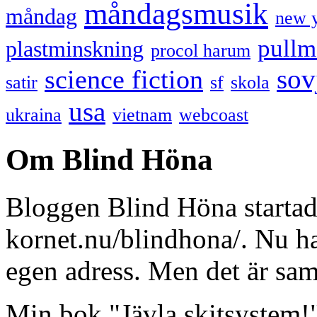
måndagsmusik
måndag
new 
pullm
plastminskning
procol harum
sov
science fiction
satir
sf
skola
usa
ukraina
vietnam
webcoast
Om Blind Höna
Bloggen Blind Höna startad
kornet.nu/blindhona/. Nu har
egen adress. Men det är sa
Min bok "Jävla skitsystem!