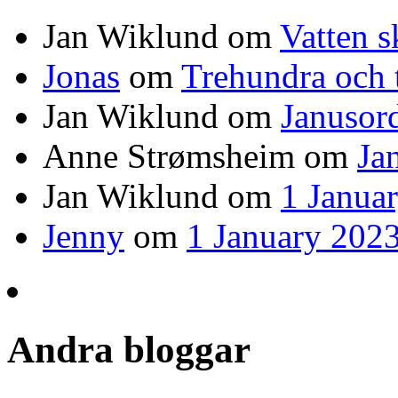
Jan Wiklund
om
Vatten s
Jonas
om
Trehundra och t
Jan Wiklund
om
Janusor
Anne Strømsheim
om
Ja
Jan Wiklund
om
1 Janua
Jenny
om
1 January 2023
Andra bloggar