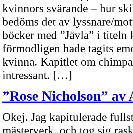
kvinnors svärande – hur skil
bedöms det av lyssnare/mott
böcker med ”Jävla” i titeln 
förmodligen hade tagits emo
kvinna. Kapitlet om chimpa
intressant. […]
”Rose Nicholson” av
Okej. Jag kapitulerade fulls
mästerverk, och tog sig ras