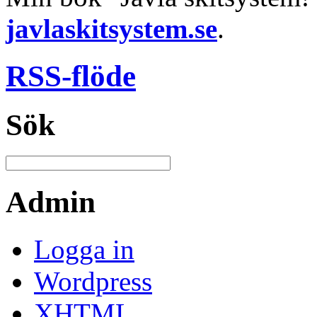
javlaskitsystem.se
.
RSS-flöde
Sök
Admin
Logga in
Wordpress
XHTML