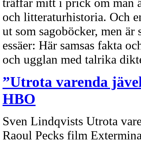
träffar mitt i prick om man 
och litteraturhistoria. Och 
ut som sagoböcker, men är s
essäer: Här samsas fakta oc
och ugglan med talrika dik
”Utrota varenda jäve
HBO
Sven Lindqvists Utrota varen
Raoul Pecks film Exterminate