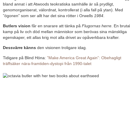
bland annat i att Atwoods teokratiska samhälle är så prydligt,
genomorganiserat, välordnat, kontrollerat (i alla fall på ytan). Med
”ögonen” som ser allt har det sina rötter i Orwells
1984
.
Butlers vision
får en snarare att tänka på
Flugornas herre
. En bruta
kamp på liv och död mellan människor som berövas sina mänskliga
egenskaper, ett allas krig mot alla drivet av opåverkbara krafter.
Dessvärre känns
den visionen troligare idag.
Tidigare på Blind Höna:
”Make America Great Again”: Obehagligt
träffsäker nära-framtiden-dystopi från 1990-talet