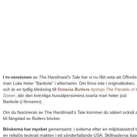
I tv-versionen
av
The Handmaid’s Tale
har vi nu fått veta att Offreds
man Luke heter ”Bankole” i efternamn. Det finns inte i originalboken,
och är en tydlig blinkning till
Octavia Butlers
dystopi
The Parable of 
Sower
, där den kvinnliga huvudpersonens svarta man heter just
Bankole (i förnamn).
Om du fascineras av The Handmaid’s Tale kommer du säkert också a
bli fängslad av Butlers böcker.
Böckerna har mycket
gemensamt: i sviterna efter en miljökatastrof t
en religiös teokrati makten i ett sönderfallande USA. Skillnaderna ligg