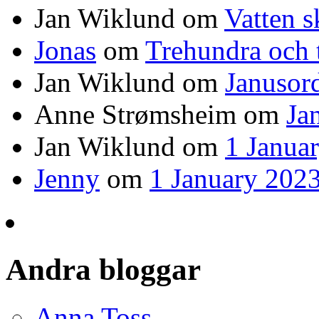
Jan Wiklund
om
Vatten s
Jonas
om
Trehundra och t
Jan Wiklund
om
Janusor
Anne Strømsheim
om
Ja
Jan Wiklund
om
1 Janua
Jenny
om
1 January 2023
Andra bloggar
Anna Toss