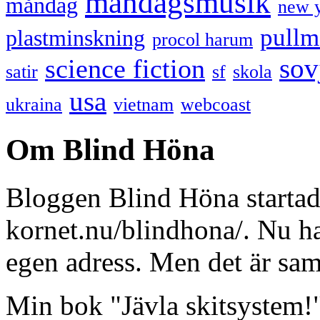
måndagsmusik
måndag
new 
pullm
plastminskning
procol harum
sov
science fiction
satir
sf
skola
usa
ukraina
vietnam
webcoast
Om Blind Höna
Bloggen Blind Höna startad
kornet.nu/blindhona/. Nu har
egen adress. Men det är sa
Min bok "Jävla skitsystem!