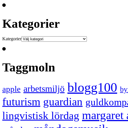
Kategorier
Kategorier
Taggmoln
blogg100
arbetsmiljö
apple
by
futurism
guardian
guldkomp
margaret
lingvistisk lördag