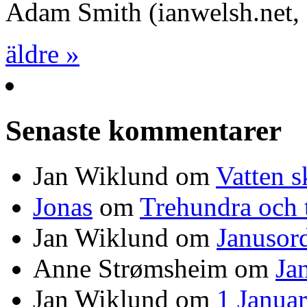
Adam Smith (ianwelsh.net,
äldre »
Senaste kommentarer
Jan Wiklund
om
Vatten s
Jonas
om
Trehundra och t
Jan Wiklund
om
Janusor
Anne Strømsheim
om
Ja
Jan Wiklund
om
1 Janua