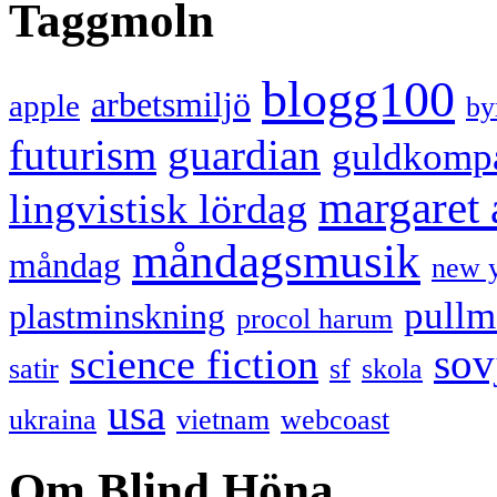
Taggmoln
blogg100
arbetsmiljö
apple
by
futurism
guardian
guldkomp
margaret
lingvistisk lördag
måndagsmusik
måndag
new 
pullm
plastminskning
procol harum
sov
science fiction
satir
sf
skola
usa
ukraina
vietnam
webcoast
Om Blind Höna