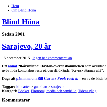
Hem
Om Blind Höna
Blind Höna
Sedan 2001
Sarajevo, 20 år
15 december 2015 |
Ingen har kommenterat än
Ett
annat
20-årsminne: Dayton-överenskommelsen
som avslutade 
nybyggda kontorshus rests på den då ökända ”Krypskyttarnas allé”.
Dags att
påminna om Bill Carters
Fools rush in
– en av de bästa b
Taggar:
bill carter
>
guardian
>
sarajevo
Kategori:
Böcker
,
Ekonomi, media och samhälle
,
Tidens gång
Kommentarer