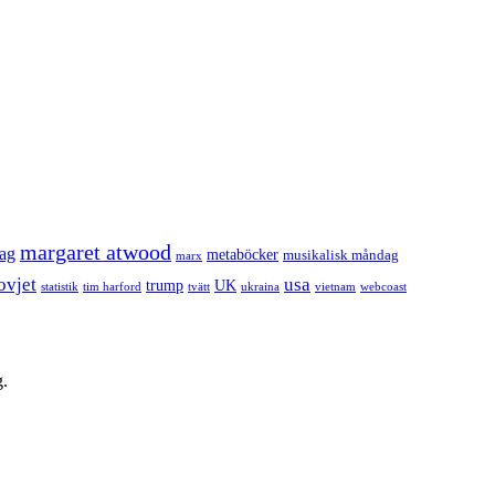
margaret atwood
dag
metaböcker
musikalisk måndag
marx
ovjet
usa
trump
UK
statistik
tim harford
tvätt
ukraina
vietnam
webcoast
g.