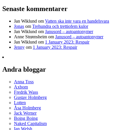
Senaste kommentarer
Jan Wiklund
om
Vatten ska inte vara en handelsvara
Jonas
om
Trehundra och trettiofem kulor
Jan Wiklund
om
Janusord – autoantonymer
Anne Strømsheim
om
Janusord – autoantonymer
Jan Wiklund
om
1 January 2023: Respair
Jenny
om
1 January 2023: Respair
Andra bloggar
Anna Toss
Axbom
Fredrik Wass
Gustav Holmberg
Lotten
Åsa Holmberg
Jack Werner
Boing Boing
Naked Capitalism
Ian Welsh