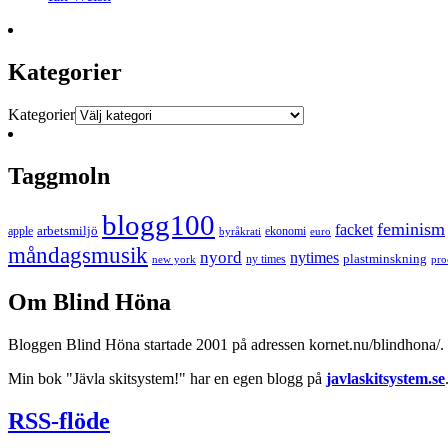
Kategorier
Kategorier
Taggmoln
blogg100
feminism
facket
arbetsmiljö
apple
ekonomi
byråkrati
euro
måndagsmusik
nyord
nytimes
plastminskning
ny times
new york
pro
Om Blind Höna
Bloggen Blind Höna startade 2001 på adressen kornet.nu/blindhona/. N
Min bok "Jävla skitsystem!" har en egen blogg på
javlaskitsystem.se
RSS-flöde