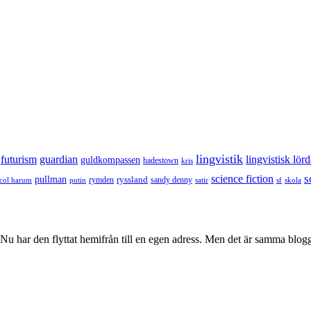
lingvistik
futurism
guardian
lingvistisk lör
guldkompassen
hadestown
kris
s
science fiction
pullman
ryssland
rymden
sandy denny
col harum
putin
satir
sf
skola
u har den flyttat hemifrån till en egen adress. Men det är samma blog
.