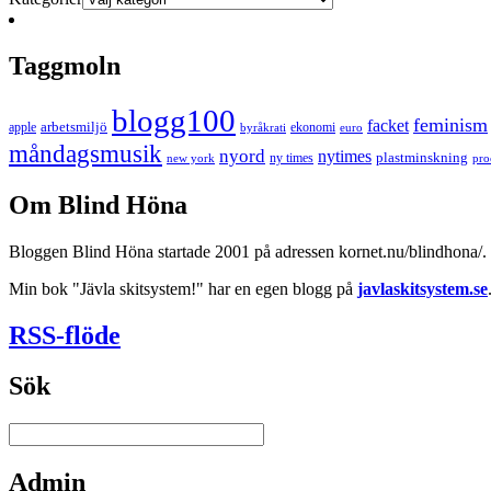
Taggmoln
blogg100
feminism
facket
arbetsmiljö
apple
ekonomi
byråkrati
euro
måndagsmusik
nyord
nytimes
plastminskning
ny times
new york
pro
Om Blind Höna
Bloggen Blind Höna startade 2001 på adressen kornet.nu/blindhona/. N
Min bok "Jävla skitsystem!" har en egen blogg på
javlaskitsystem.se
RSS-flöde
Sök
Admin