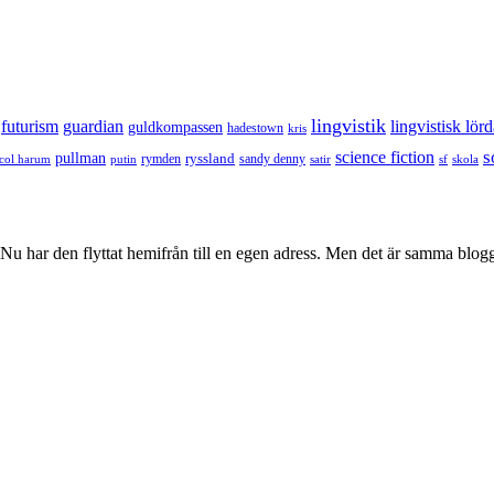
lingvistik
futurism
guardian
lingvistisk lör
guldkompassen
hadestown
kris
s
science fiction
pullman
ryssland
rymden
sandy denny
col harum
putin
satir
sf
skola
u har den flyttat hemifrån till en egen adress. Men det är samma blog
.