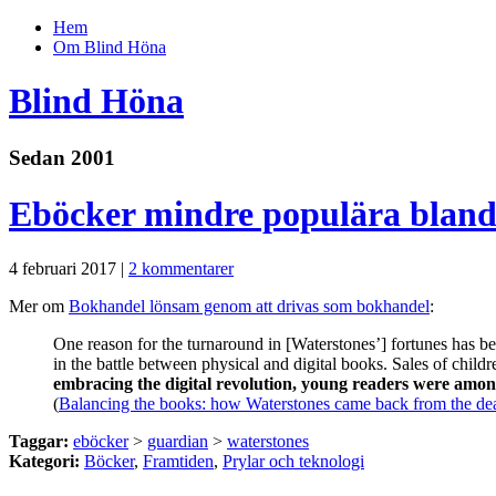
Hem
Om Blind Höna
Blind Höna
Sedan 2001
Eböcker mindre populära bland
4 februari 2017 |
2 kommentarer
Mer om
Bokhandel lönsam genom att drivas som bokhandel
:
One reason for the turnaround in [Waterstones’] fortunes has b
in the battle between physical and digital books. Sales of child
embracing the digital revolution, young readers were among 
(
Balancing the books: how Waterstones came back from the de
Taggar:
eböcker
>
guardian
>
waterstones
Kategori:
Böcker
,
Framtiden
,
Prylar och teknologi