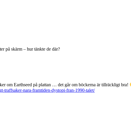
xter på skärm – hur tänkte de där?
cker om Earthseed på plattan … det går om böckerna är tillräckligt bra!
t-traffsaker-nara-framtiden-dystopi-fran-1990-talet/