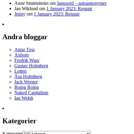
Anne Strømsheim
om
Janusord – autoantonymer
Jan Wiklund
om
1 January 2023: Respair
Jenny
om
1 January 2023: Respair
Andra bloggar
Anna Toss
Axbom
Fredrik Wass
Gustav Holmberg
Lotten
Åsa Holmberg
Jack Werner
Boing Boing
Naked Capitalism
Ian Welsh
Kategorier
Kategorier