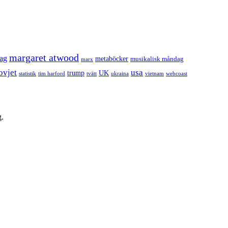
margaret atwood
dag
metaböcker
musikalisk måndag
marx
ovjet
usa
trump
UK
statistik
tim harford
tvätt
ukraina
vietnam
webcoast
g.