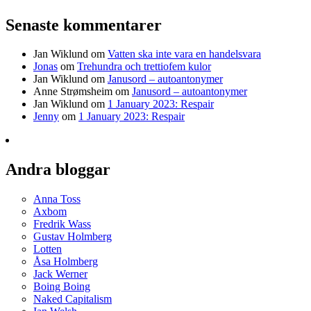
Senaste kommentarer
Jan Wiklund
om
Vatten ska inte vara en handelsvara
Jonas
om
Trehundra och trettiofem kulor
Jan Wiklund
om
Janusord – autoantonymer
Anne Strømsheim
om
Janusord – autoantonymer
Jan Wiklund
om
1 January 2023: Respair
Jenny
om
1 January 2023: Respair
Andra bloggar
Anna Toss
Axbom
Fredrik Wass
Gustav Holmberg
Lotten
Åsa Holmberg
Jack Werner
Boing Boing
Naked Capitalism