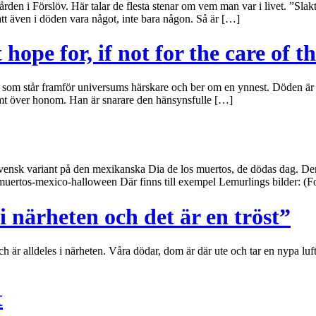
den i Förslöv. Här talar de flesta stenar om vem man var i livet. ”Slak
att även i döden vara något, inte bara någon. Så är […]
ope for, if not for the care of t
 står framför universums härskare och ber om en ynnest. Döden är viss
ymt över honom. Han är snarare den hänsynsfulle […]
nsk variant på den mexikanska Dia de los muertos, de dödas dag. Den so
osmuertos-mexico-halloween Där finns till exempel Lemurlings bilder: (
 närheten och det är en tröst”
 och är alldeles i närheten. Våra dödar, dom är där ute och tar en nypa l
t