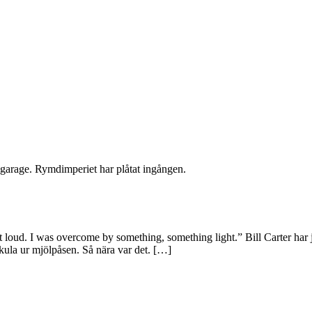
sgarage. Rymdimperiet har plåtat ingången.
t loud. I was overcome by something, something light.” Bill Carter har j
kula ur mjölpåsen. Så nära var det. […]