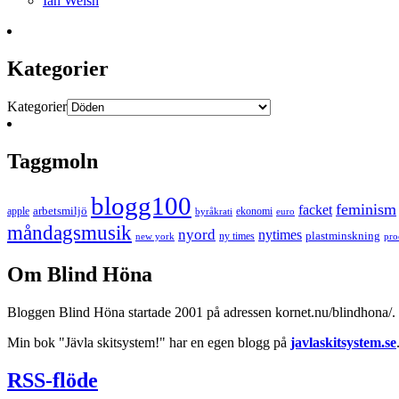
Ian Welsh
Kategorier
Kategorier
Taggmoln
blogg100
feminism
facket
arbetsmiljö
apple
ekonomi
byråkrati
euro
måndagsmusik
nyord
nytimes
plastminskning
ny times
new york
pro
Om Blind Höna
Bloggen Blind Höna startade 2001 på adressen kornet.nu/blindhona/. N
Min bok "Jävla skitsystem!" har en egen blogg på
javlaskitsystem.se
RSS-flöde