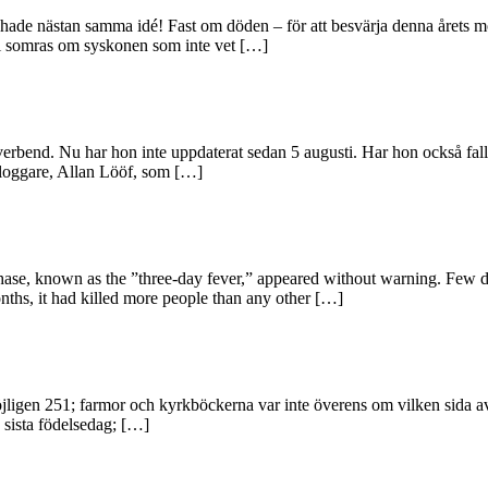
ade nästan samma idé! Fast om döden – för att besvärja denna årets mör
g i somras om syskonen som inte vet […]
bend. Nu har hon inte uppdaterat sedan 5 augusti. Har hon också fallit 
 bloggare, Allan Lööf, som […]
 phase, known as the ”three-day fever,” appeared without warning. Few 
onths, it had killed more people than any other […]
öjligen 251; farmor och kyrkböckerna var inte överens om vilken sida av
s sista födelsedag; […]