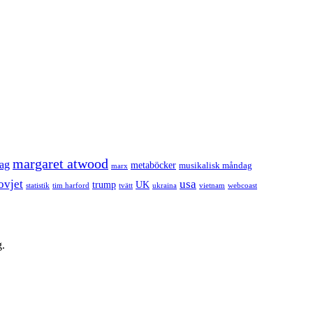
margaret atwood
dag
metaböcker
musikalisk måndag
marx
ovjet
usa
trump
UK
statistik
tim harford
tvätt
ukraina
vietnam
webcoast
g.