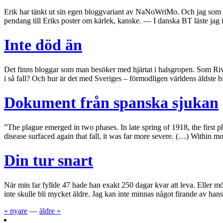
Erik har tänkt ut sin egen bloggvariant av NaNoWriMo. Och jag som h
pendang till Eriks poster om kärlek, kanske. — I danska BT läste ja
Inte död än
Det finns bloggar som man besöker med hjärtat i halsgropen. Som River
i så fall? Och hur är det med Sveriges – förmodligen världens äldste
Dokument från spanska sjukan
”The plague emerged in two phases. In late spring of 1918, the first
disease surfaced again that fall, it was far more severe. (…) Within m
Din tur snart
När min far fyllde 47 hade han exakt 250 dagar kvar att leva. Eller m
inte skulle bli mycket äldre. Jag kan inte minnas något firande av han
« nyare
—
äldre »