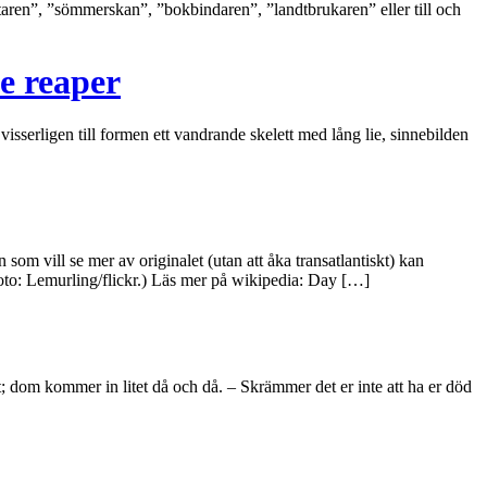
taren”, ”sömmerskan”, ”bokbindaren”, ”landtbrukaren” eller till och
he reaper
erligen till formen ett vandrande skelett med lång lie, sinnebilden
m vill se mer av originalet (utan att åka transatlantiskt) kan
Foto: Lemurling/flickr.) Läs mer på wikipedia: Day […]
uft; dom kommer in litet då och då. – Skrämmer det er inte att ha er död