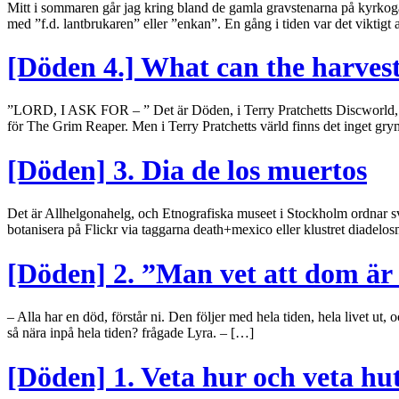
Mitt i sommaren går jag kring bland de gamla gravstenarna på kyrkogår
med ”f.d. lantbrukaren” eller ”enkan”. En gång i tiden var det viktigt 
[Döden 4.] What can the harvest h
”LORD, I ASK FOR – ” Det är Döden, i Terry Pratchetts Discworld, som
för The Grim Reaper. Men i Terry Pratchetts värld finns det inget gr
[Döden] 3. Dia de los muertos
Det är Allhelgonahelg, och Etnografiska museet i Stockholm ordnar sve
botanisera på Flickr via taggarna death+mexico eller klustret diadel
[Döden] 2. ”Man vet att dom är i
– Alla har en död, förstår ni. Den följer med hela tiden, hela livet ut,
så nära inpå hela tiden? frågade Lyra. – […]
[Döden] 1. Veta hur och veta hu