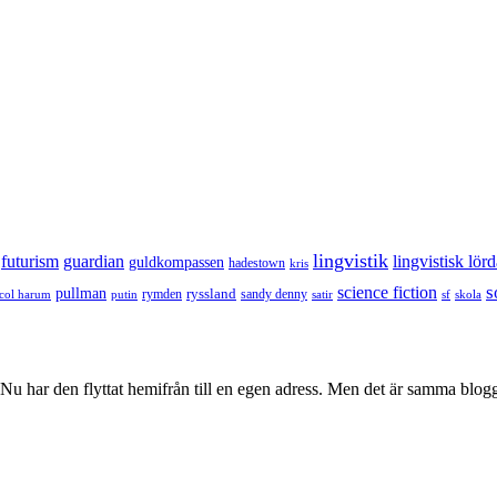
lingvistik
futurism
guardian
lingvistisk lör
guldkompassen
hadestown
kris
s
science fiction
pullman
ryssland
rymden
sandy denny
col harum
putin
satir
sf
skola
u har den flyttat hemifrån till en egen adress. Men det är samma blog
.