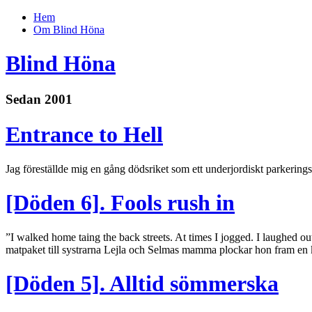
Hem
Om Blind Höna
Blind Höna
Sedan 2001
Entrance to Hell
Jag föreställde mig en gång dödsriket som ett underjordiskt parkering
[Döden 6]. Fools rush in
”I walked home taing the back streets. At times I jogged. I laughed ou
matpaket till systrarna Lejla och Selmas mamma plockar hon fram en 
[Döden 5]. Alltid sömmerska