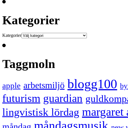
Kategorier
Kategorier
Taggmoln
blogg100
arbetsmiljö
apple
by
futurism
guardian
guldkomp
margaret
lingvistisk lördag
måndagsmusik
måndag
new 