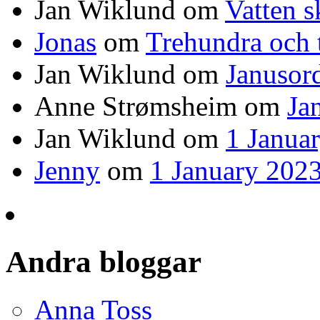
Jan Wiklund
om
Vatten s
Jonas
om
Trehundra och t
Jan Wiklund
om
Janusor
Anne Strømsheim
om
Ja
Jan Wiklund
om
1 Janua
Jenny
om
1 January 2023
Andra bloggar
Anna Toss