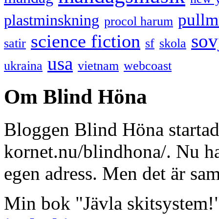
pullm
plastminskning
procol harum
sov
science fiction
satir
sf
skola
usa
ukraina
vietnam
webcoast
Om Blind Höna
Bloggen Blind Höna startad
kornet.nu/blindhona/. Nu har
egen adress. Men det är sa
Min bok "Jävla skitsystem!