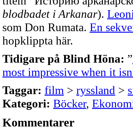
titeln ”Историю арканарс
blodbadet i Arkanar
).
Leon
som Don Rumata.
En sekven
hopklippta här.
Tidigare på Blind Höna:
”
most impressive when it isn
Taggar:
film
>
ryssland
>
s
Kategori:
Böcker
,
Ekonomi
Kommentarer